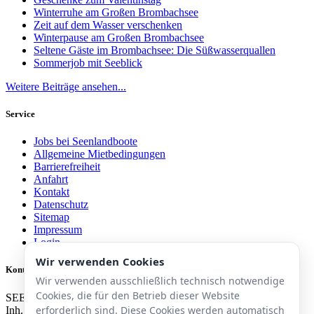
Winterruhe am Großen Brombachsee
Zeit auf dem Wasser verschenken
Winterpause am Großen Brombachsee
Seltene Gäste im Brombachsee: Die Süßwasserquallen
Sommerjob mit Seeblick
Weitere Beiträge ansehen...
Service
Jobs bei Seenlandboote
Allgemeine Mietbedingungen
Barrierefreiheit
Anfahrt
Kontakt
Datenschutz
Sitemap
Impressum
Login
Wir verwenden Cookies
Kontakt
Wir verwenden ausschließlich technisch notwendige
Cookies, die für den Betrieb dieser Website
SEENLAND-BOOTE.de
erforderlich sind. Diese Cookies werden automatisch
Inh. Erwin Gabler