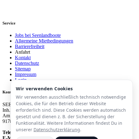
Service
Jobs bei Seenlandboote
Allgemeine Mietbedingungen
Barrierefreiheit
Anfahrt
Kontakt
Datenschutz
Sitemap
Impressum
Login
Wir verwenden Cookies
Kontakt
Wir verwenden ausschließlich technisch notwendige
Cookies, die für den Betrieb dieser Website
SEENLAND-BOOTE.de
erforderlich sind. Diese Cookies werden automatisch
Inh. Erwin Gabler
Am Segelhafen
gesetzt und dienen z. B. der Sicherstellung der
91785 Ramsberg am See
Funktionalität. Weitere Informationen findest Du in
unserer
Datenschutzerklärung
.
Telefon:
+49 151 67572978
E-Mail:
info@seenland-boote.de