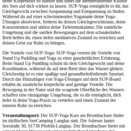
deine Körperkraft zu stärken und dabei die atemberaubende Kulisse
des Sees auf dich wirken zu lassen. SUP-Yoga ermöglicht es dir, das
Gleichgewicht zwischen Anspannung und Entspannung zu finden.
Während du auf einer schwimmenden Yogamatte deine Yoga-
Übungen absolvierst, förderst du deinen Gleichgewichtssinn, deine
Konzentration und stärkst deine Tiefenmuskulatur. Die natürliche
Umgebung und die sanften Bewegungen auf dem schaukelnden
Brett helfen dir, einen tiefen meditativen Zustand zu erreichen und
deinen Geist zur Ruhe zu bringen.
Die Vorteile von SUP-Yoga: SUP-Yoga vereint die Vorteile von
Stand Up Paddling und Yoga zu einer ganzheitlichen Erfahrung.
Beim Stand Up Paddling schulst du dein Gleichgewicht und deine
Koordination, während du auf dem Brett über das Wasser gleitest.
Gleichzeitig ist es eine spaßige und gesundheitsfördernde Sportart.
Durch das Hinzufügen von Yoga-Übungen auf dem SUP-Board
erhältst du zusätzliche körperliche und geistige Vorteile. Die
Bewegung in der Natur und die wogende Oberfläche des Wassers
schaffen eine einzigartige Umgebung, die es dir ermöglicht, dich
tiefer in deine Yoga-Praxis zu vertiefen und einen Zustand der
inneren Ruhe zu erreichen.
Veranstaltungsort:
Der SUP-Yoga Kurs am Brombachsee findet
im idyllischen SeeCamping Langlau statt. Die Adresse lautet:
Seestraße 30, 91738 Pfofeld-Langlau. Der Brombachsee bietet mit