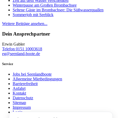
Zeit auf dem Wasser verschenken
Winterpause am Großen Brombachsee
Seltene Gäste im Brombachsee: Die Süßwasserquallen
Sommerjob mit Seeblick
Weitere Beiträge ansehen...
Dein Ansprechpartner
Erwin Gabler
Telefon 0151 10003618
eg@seenland-boote.de
Service
Jobs bei Seenlandboote
Allgemeine Mietbedingungen
Barrierefreiheit
Anfahrt
Kontakt
Datenschutz
Sitemap
Impressum
Login