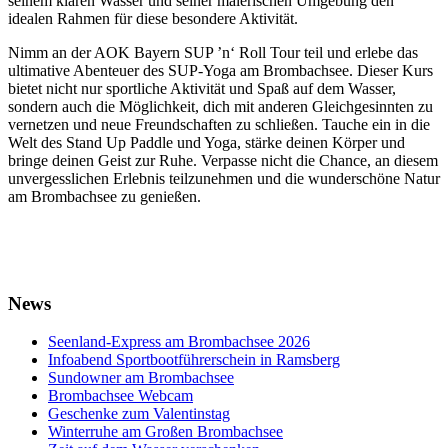
seinem klaren Wasser und seiner malerischen Umgebung den
idealen Rahmen für diese besondere Aktivität.
Nimm an der AOK Bayern SUP ’n‘ Roll Tour teil und erlebe das
ultimative Abenteuer des SUP-Yoga am Brombachsee. Dieser Kurs
bietet nicht nur sportliche Aktivität und Spaß auf dem Wasser,
sondern auch die Möglichkeit, dich mit anderen Gleichgesinnten zu
vernetzen und neue Freundschaften zu schließen. Tauche ein in die
Welt des Stand Up Paddle und Yoga, stärke deinen Körper und
bringe deinen Geist zur Ruhe. Verpasse nicht die Chance, an diesem
unvergesslichen Erlebnis teilzunehmen und die wunderschöne Natur
am Brombachsee zu genießen.
News
Seenland-Express am Brombachsee 2026
Infoabend Sportbootführerschein in Ramsberg
Sundowner am Brombachsee
Brombachsee Webcam
Geschenke zum Valentinstag
Winterruhe am Großen Brombachsee